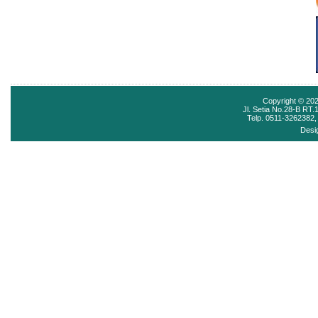
2/10
Copyright © 20
Jl. Setia No.28-B RT
Telp. 0511-3262382, 
Desi